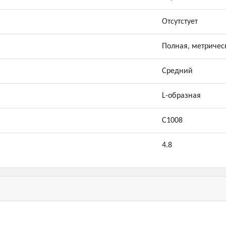
Отсутстует
Полная, метричес
Средний
L-образная
С1008
4.8