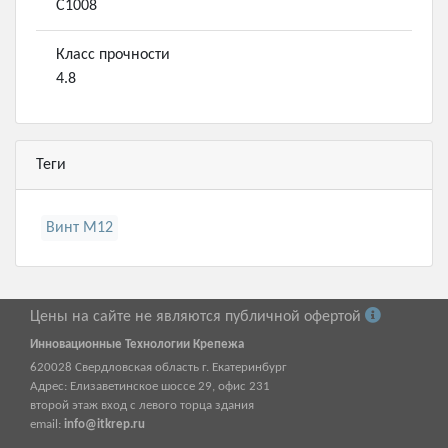
С1008
Класс прочности
4.8
Теги
Винт М12
Цены на сайте не являются публичной офертой
Инновационные Технологии Крепежа
620028
Свердловская область г.
Екатеринбург
Адрес:
Елизаветинское шоссе 29, офис 231
второй этаж вход с левого торца здания
email:
info@itkrep.ru