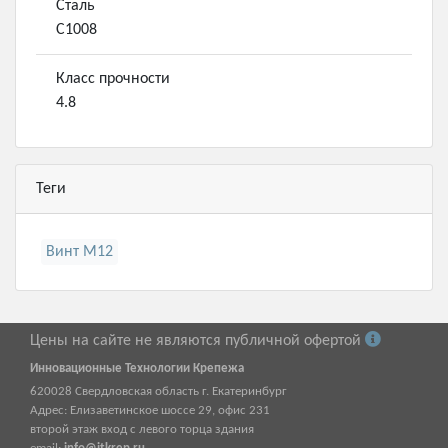
Сталь
С1008
Класс прочности
4.8
Теги
Винт М12
Цены на сайте не являются публичной офертой
Инновационные Технологии Крепежа
620028
Свердловская область г.
Екатеринбург
Адрес:
Елизаветинское шоссе 29, офис 231
второй этаж вход с левого торца здания