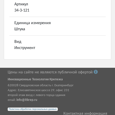
Артикул
34-3-121
Единица измерения
Штука
Вид
Инструмент
Цены на сайте не являются публичной офертой
Инновационные Технологии Крепежа
620028
Свердловская область г.
Екатеринбург
Адрес:
Елизаветинское шоссе 29, офис 231
второй этаж вход с левого торца здания
email:
info@itkrep.ru
Политика обработки персональных данных
Контактная информация