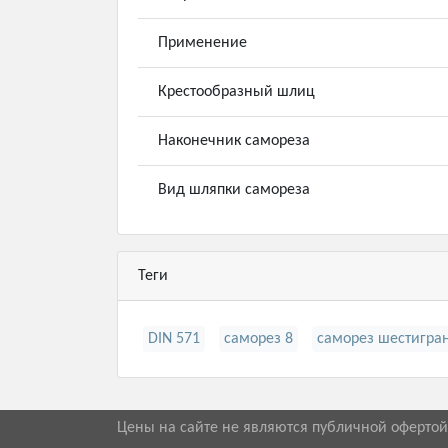
Применение
Крестообразный шлиц
Наконечник самореза
Вид шляпки самореза
Теги
DIN 571
саморез 8
саморез шестигра
Цены на сайте не являются публичной оферто