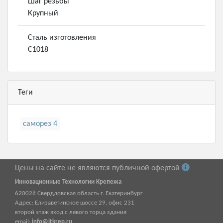
Шаг резьбы
Крупный
Сталь изготовления
С1018
Теги
саморез 4
Цены на сайте не являются публичной офертой
Инновационные Технологии Крепежа
620028
Свердловская область г.
Екатеринбург
Адрес:
Елизаветинское шоссе 29, офис 231
второй этаж вход с левого торца здания
email:
info@itkrep.ru