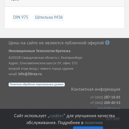
DIN 975
Шпилька М36
Цены на сайте не являются публичной офертой
Инновационные Технологии Крепежа
620028
Свердловская область г.
Екатеринбург
Адрес:
Елизаветинское шоссе 29, офис 231
второй этаж вход с левого торца здания
email:
info@itkrep.ru
Политика обработки персональных данных
Контактная информация
+7 (343)
287-16-05
+7 (343)
206-40-53
info@itkrep.ru
Сайт использует „
cookies
“ для улучшения качества
Информация на сайте обновлена
23.07.2026
обслуживания. Подробнее в
политике
Копирование изображений и текстового материала допустимо только с письменного