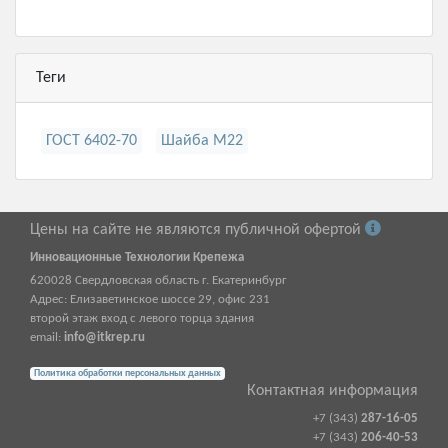
Теги
ГОСТ 6402-70
Шайба М22
Цены на сайте не являются публичной офертой
Инновационные Технологии Крепежа
620028
Свердловская область г.
Екатеринбург
Адрес:
Елизаветинское шоссе 29, офис 231
второй этаж вход с левого торца здания
email:
info@itkrep.ru
Политика обработки персональных данных
Контактная информация
+7 (343)
287-16-05
+7 (343)
206-40-53