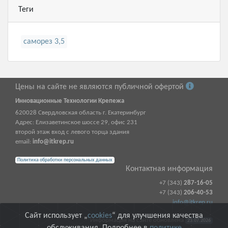
Теги
саморез 3,5
Цены на сайте не являются публичной офертой
Инновационные Технологии Крепежа
620028
Свердловская область г.
Екатеринбург
Адрес:
Елизаветинское шоссе 29, офис 231
второй этаж вход с левого торца здания
email:
info@itkrep.ru
Политика обработки персональных данных
Контактная информация
+7 (343)
287-16-05
+7 (343)
206-40-53
info@itkrep.ru
Сайт использует „
cookies
“ для улучшения качества
Информация на сайте обновлена
23.07.2026