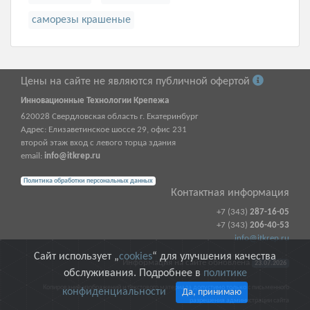
саморезы крашеные
Цены на сайте не являются публичной офертой
Инновационные Технологии Крепежа
620028
Свердловская область г.
Екатеринбург
Адрес:
Елизаветинское шоссе 29, офис 231
второй этаж вход с левого торца здания
email:
info@itkrep.ru
Политика обработки персональных данных
Контактная информация
+7 (343)
287-16-05
+7 (343)
206-40-53
info@itkrep.ru
Сайт использует „
cookies
“ для улучшения качества
Информация на сайте обновлена
23.07.2026
обслуживания. Подробнее в
политике
Копирование изображений и текстового материала допустимо только с письменного
конфиденциальности
Да, принимаю
разрешения администрации сайта