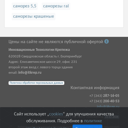
саморез 5,5
саморезы ral
саморезы крашеные
Цены на сайте не являются публичной офертой
Инновационные Технологии Крепежа
620028
Свердловская область г.
Екатеринбург
Адрес:
Елизаветинское шоссе 29, офис 231
второй этаж вход с левого торца здания
email:
info@itkrep.ru
Политика обработки персональных данных
Контактная информация
+7 (343)
287-16-05
+7 (343)
206-40-53
info@itkrep.ru
Сайт использует „
cookies
“ для улучшения качества
Информация на сайте обновлена
23.07.2026
обслуживания. Подробнее в
политике
Копирование изображений и текстового материала допустимо только с письменного