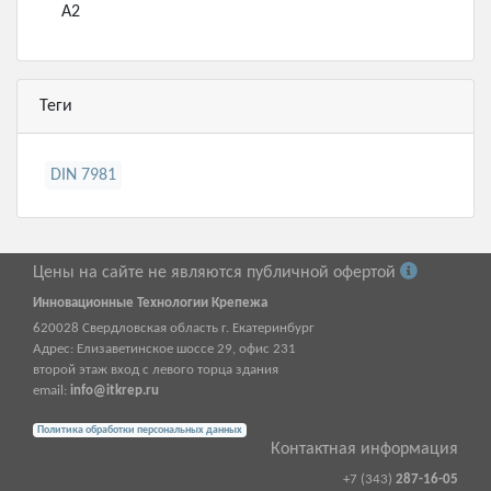
А2
Теги
DIN 7981
Цены на сайте не являются публичной офертой
Инновационные Технологии Крепежа
620028
Свердловская область г.
Екатеринбург
Адрес:
Елизаветинское шоссе 29, офис 231
второй этаж вход с левого торца здания
email:
info@itkrep.ru
Политика обработки персональных данных
Контактная информация
+7 (343)
287-16-05