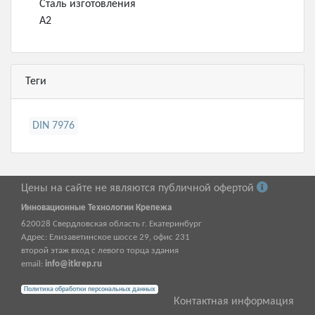
Сталь изготовления
А2
Теги
DIN 7976
Цены на сайте не являются публичной офертой
Инновационные Технологии Крепежа
620028
Свердловская область г.
Екатеринбург
Адрес:
Елизаветинское шоссе 29, офис 231
второй этаж вход с левого торца здания
email:
info@itkrep.ru
Политика обработки персональных данных
Контактная информация