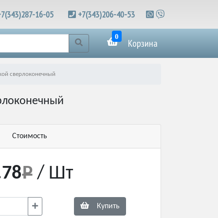
+7(343)287-16-05
+7(343)206-40-53
0
Корзина
вкой сверлоконечный
ерлоконечный
Стоимость
.78
/ Шт
Купить