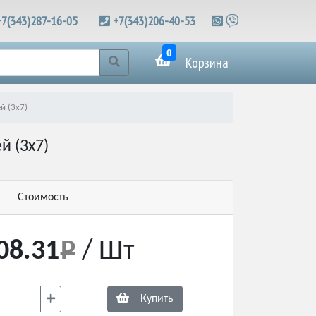
+7(343)287-16-05
+7(343)206-40-53
0
Корзина
й (3х7)
й (3х7)
Стоимость
08.31
/ Шт
Купить