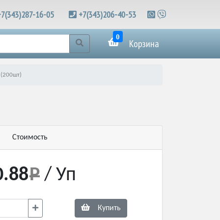
+7(343)287-16-05
+7(343)206-40-53
0
Корзина
 (200шт)
Стоимость
0.88
/ Уп
Купить