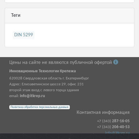
Теги
DIN 5299
Цены на сайте не являются публичной офертой
Инновационные Технологии Крепежа
620028
Свердловская область г.
Екатеринбург
Адрес:
Елизаветинское шоссе 29, офис 231
второй этаж вход с левого торца здания
email:
info@itkrep.ru
Политика обработки персональных данных
Контактная информация
+7 (343)
287-16-05
+7 (343)
206-40-53
info@itkrep.ru