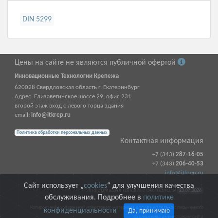
DIN 5299
Цены на сайте не являются публичной офертой
Инновационные Технологии Крепежа
620028
Свердловская область г.
Екатеринбург
Адрес:
Елизаветинское шоссе 29, офис 231
второй этаж вход с левого торца здания
email:
info@itkrep.ru
Политика обработки персональных данных
Контактная информация
+7 (343)
287-16-05
+7 (343)
206-40-53
info@itkrep.ru
Сайт использует „
cookies
“ для улучшения качества
Информация на сайте обновлена
23.07.2026
обслуживания. Подробнее в
политике
Копирование изображений и текстового материала допустимо только с письменного
конфиденциальности
Да, принимаю
разрешения администрации сайта