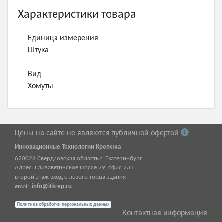
Характеристики товара
Единица измерения
Штука
Вид
Хомуты
Цены на сайте не являются публичной офертой
Инновационные Технологии Крепежа
620028
Свердловская область г.
Екатеринбург
Адрес:
Елизаветинское шоссе 29, офис 231
второй этаж вход с левого торца здания
email:
info@itkrep.ru
Политика обработки персональных данных
Контактная информация