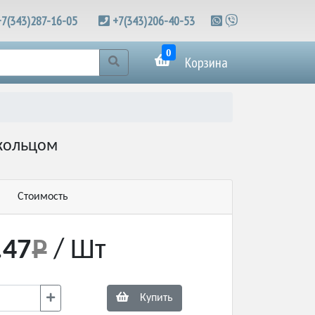
+7(343)287-16-05
+7(343)206-40-53
0
Корзина
 кольцом
Стоимость
.47
/ Шт
Купить