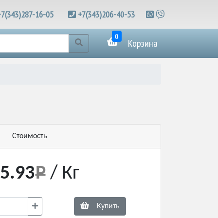
+7(343)287-16-05
+7(343)206-40-53
0
Корзина
Стоимость
5.93
/ Кг
Купить