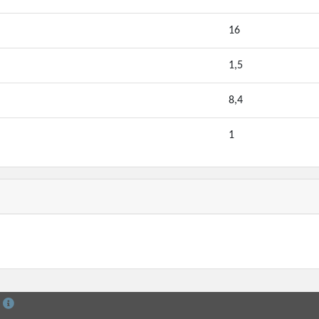
16
1,5
8,4
1
й