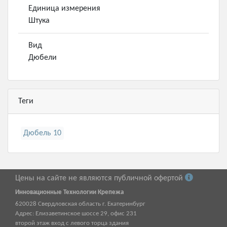
Единица измерения
Штука
Вид
Дюбели
Теги
Дюбель 10
Цены на сайте не являются публичной офертой
Инновационные Технологии Крепежа
620028
Свердловская область г.
Екатеринбург
Адрес:
Елизаветинское шоссе 29, офис 231
второй этаж вход с левого торца здания