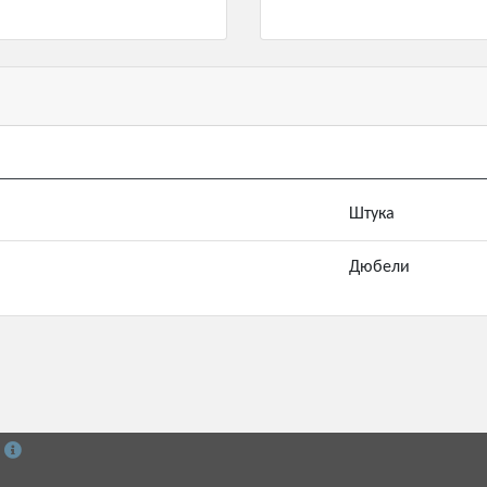
Штука
Дюбели
й