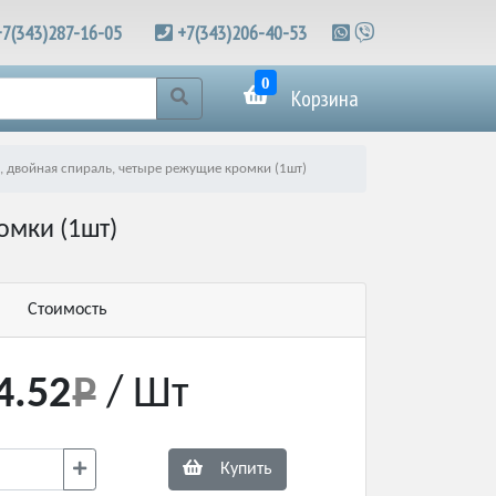
+7(343)287-16-05
+7(343)206-40-53
0
Корзина
, двойная спираль, четыре режущие кромки (1шт)
омки (1шт)
Стоимость
4.52
/ Шт
Купить