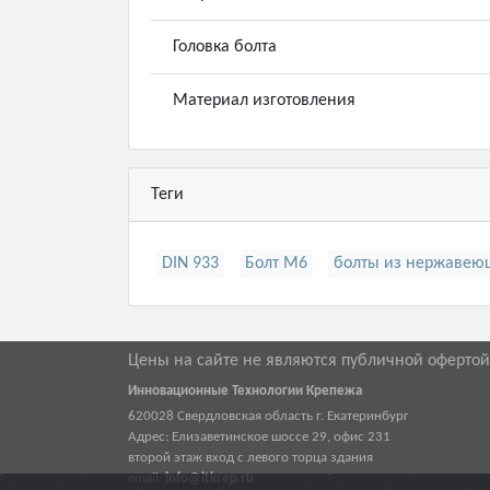
Головка болта
Материал изготовления
Теги
DIN 933
Болт М6
болты из нержавею
Цены на сайте не являются публичной оферто
Инновационные Технологии Крепежа
620028
Свердловская область г.
Екатеринбург
Адрес:
Елизаветинское шоссе 29, офис 231
второй этаж вход с левого торца здания
email:
info@itkrep.ru