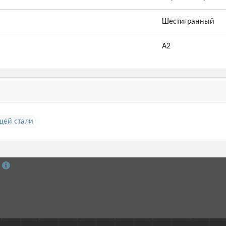
Шестигранный
А2
щей стали
й