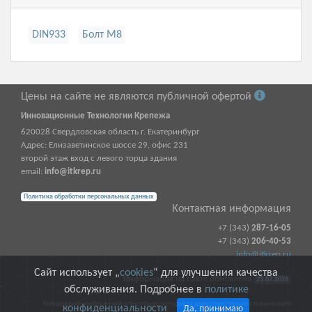
DIN933
Болт М8
Цены на сайте не являются публичной офертой
Инновационные Технологии Крепежа
620028
Свердловская область г.
Екатеринбург
Адрес:
Елизаветинское шоссе 29, офис 231
второй этаж вход с левого торца здания
email:
info@itkrep.ru
Политика обработки персональных данных
Контактная информация
+7 (343)
287-16-05
+7 (343)
206-40-53
info@itkrep.ru
Сайт использует „
cookies
“ для улучшения качества
Информация на сайте обновлена
23.07.2026
обслуживания. Подробнее в
политике
Копирование изображений и текстового материала допустимо только с письменного
конфиденциальности
Да, принимаю