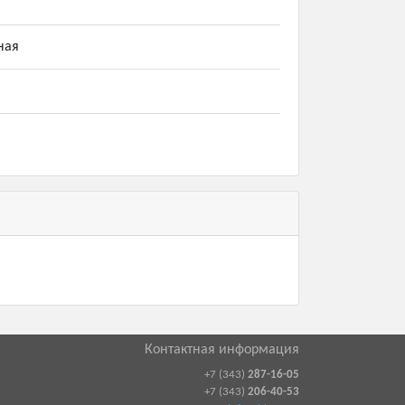
ная
Контактная информация
+7 (343)
287-16-05
+7 (343)
206-40-53