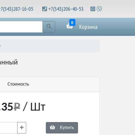
+7(343)287-16-05
+7(343)206-40-53
0
Корзина
й
ванный
Стоимость
.35
/ Шт
Купить