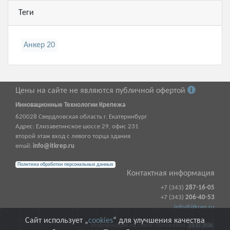
Теги
Анкер 20
Цены на сайте не являются публичной офертой
Инновационные Технологии Крепежа
620028
Свердловская область г.
Екатеринбург
Адрес:
Елизаветинское шоссе 29, офис 231
второй этаж вход с левого торца здания
email:
info@itkrep.ru
Политика обработки персональных данных
Контактная информация
+7 (343)
287-16-05
+7 (343)
206-40-53
info@itkrep.ru
Сайт использует „
cookies
“ для улучшения качества
Информация на сайте обновлена
23.07.2026