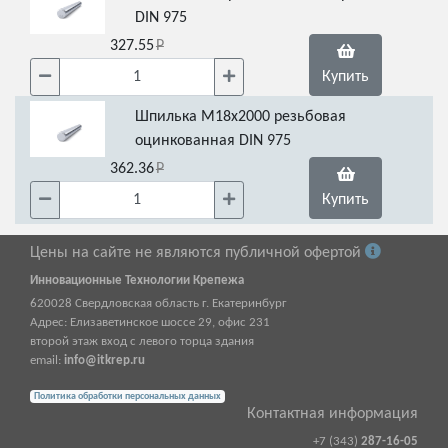
DIN 975
327.55
Купить
Шпилька М18х2000 резьбовая
оцинкованная DIN 975
362.36
Купить
Цены на сайте не являются публичной офертой
Инновационные Технологии Крепежа
620028
Свердловская область г.
Екатеринбург
Адрес:
Елизаветинское шоссе 29, офис 231
второй этаж вход с левого торца здания
email:
info@itkrep.ru
Политика обработки персональных данных
Контактная информация
+7 (343)
287-16-05